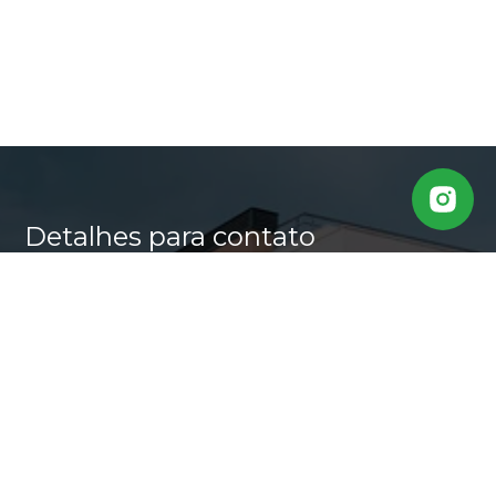
Detalhes para contato
EQUIPE CASA ALTA
WhatsApp
(11) 95640-0509
E-mail
MARLI@CASALTA.COM.BR
Entre em Contato
Nome
E-mail