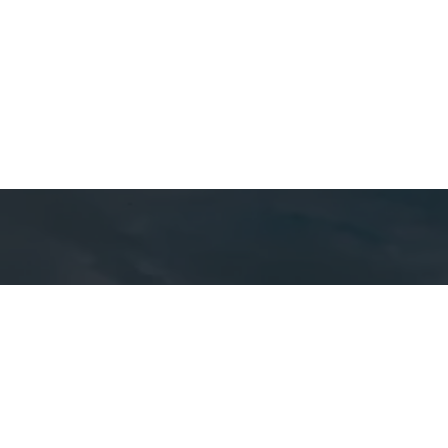
Detal
cont
EQUIPE CA