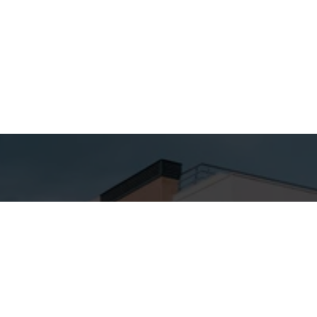
hes para
Entre em
ato
Contato
Nome
SA ALTA