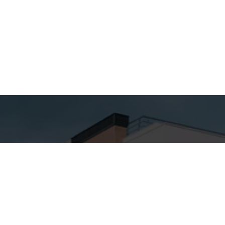
hes para
Entre em
ato
Contato
Nome
SA ALTA