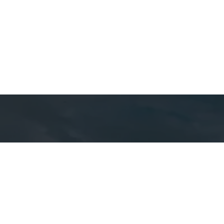
Detal
cont
EQUIPE CA