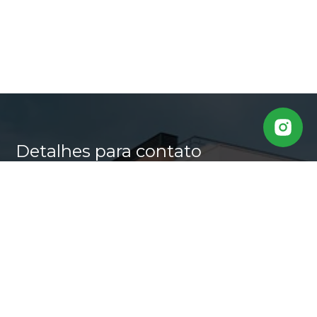
Detalhes para contato
EQUIPE CASA ALTA
WhatsApp
(11) 95640-0509
E-mail
MARLI@CASALTA.COM.BR
Entre em Contato
Nome
E-mail