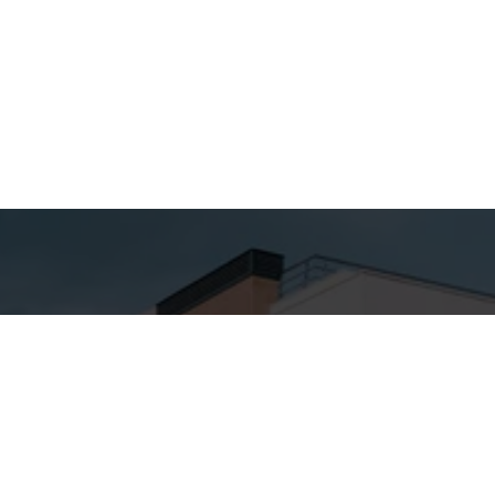
hes para
Entre em
ato
Contato
Nome
SA ALTA