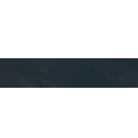
Detal
cont
EQUIPE CA