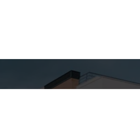
hes para
Entre em
ato
Contato
Nome
SA ALTA