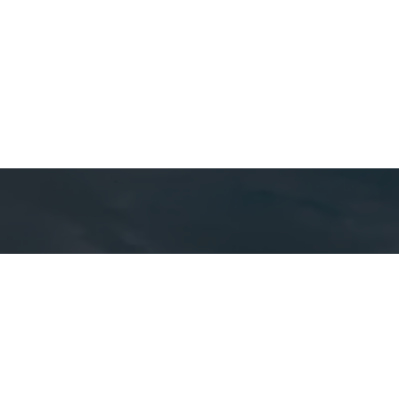
Detal
cont
EQUIPE CA