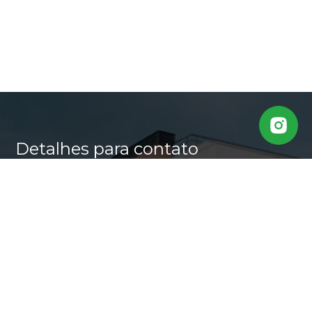
Detalhes para contato
EQUIPE CASA ALTA
WhatsApp
(11) 95640-0509
E-mail
MARLI@CASALTA.COM.BR
Entre em Contato
Nome
E-mail