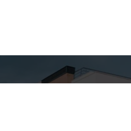
hes para
Entre em
ato
Contato
Nome
SA ALTA