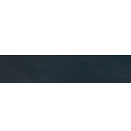
Detal
cont
EQUIPE CA