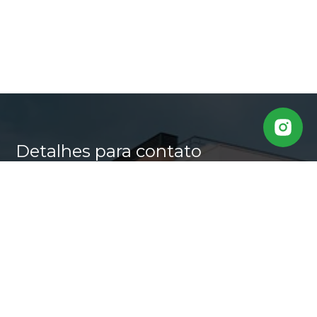
Detalhes para contato
EQUIPE CASA ALTA
WhatsApp
(11) 95640-0509
E-mail
MARLI@CASALTA.COM.BR
Entre em Contato
Nome
E-mail