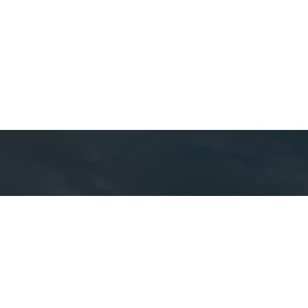
Detal
cont
EQUIPE CA