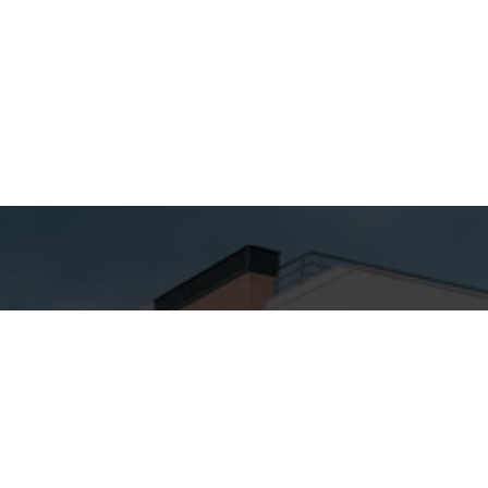
hes para
Entre em
ato
Contato
Nome
SA ALTA