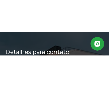
Detalhes para contato
EQUIPE CASA ALTA
WhatsApp
(11) 95640-0509
E-mail
MARLI@CASALTA.COM.BR
Entre em Contato
Nome
E-mail