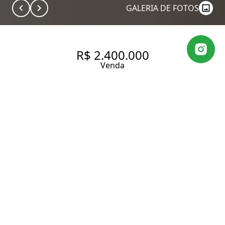
GALERIA DE FOTOS
R$ 2.400.000
Venda
COBERTURA DUPLEX NA
BARRA FUNDA COM 167 M²
A.U. SENDO: 3 DORMITÓRIOS
(3 SUÍTES) E 2 VAGAS DE
GARAGEM.
167 m² Área útil
3 Dormitórios
3 Suítes
4 Banheiros
2 Vagas