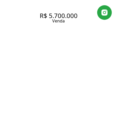
R$ 5.700.000
Venda
COBERTURA DUPLEX DO
TATUAPÉ COM 953 M² A.U.
SENDO: 4 DORMITÓRIOS (4
SUÍTES) , 5 VAGAS DE
GARAGEM.
953 m² Área útil
5 Dormitórios
5 Suítes
5 Banheiros
5 Vagas
Entrar em contato