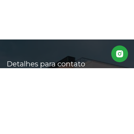
Detalhes para contato
EQUIPE CASA ALTA
WhatsApp
(11) 95640-0509
E-mail
MARLI@CASALTA.COM.BR
Entre em Contato
Nome
E-mail