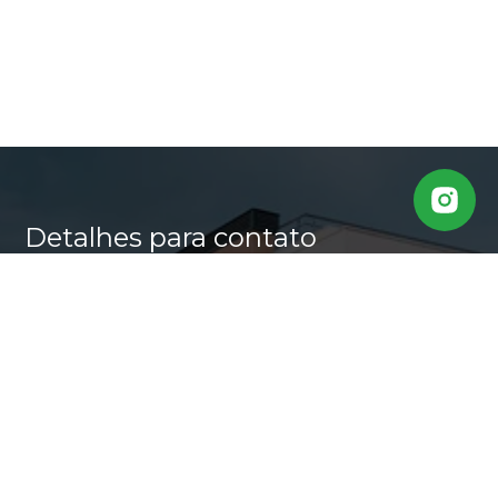
Detalhes para contato
EQUIPE CASA ALTA
WhatsApp
(11) 95640-0509
E-mail
MARLI@CASALTA.COM.BR
Entre em Contato
Nome
E-mail