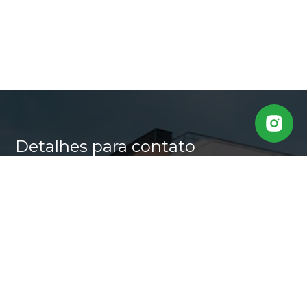
Detalhes para contato
EQUIPE CASA ALTA
WhatsApp
(11) 95640-0509
E-mail
MARLI@CASALTA.COM.BR
Entre em Contato
Nome
E-mail