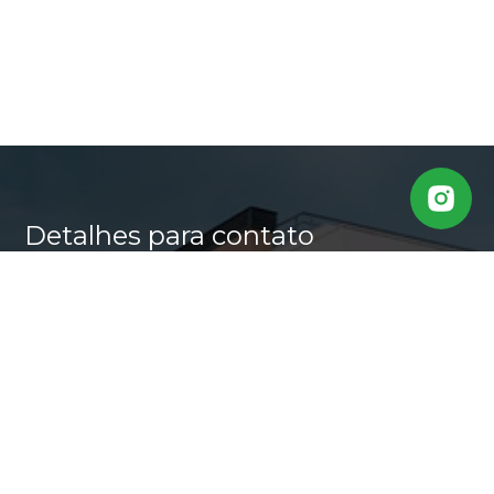
Detalhes para contato
EQUIPE CASA ALTA
WhatsApp
(11) 95640-0509
E-mail
MARLI@CASALTA.COM.BR
Entre em Contato
Nome
E-mail