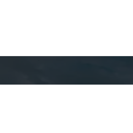
Detal
cont
EQUIPE CA