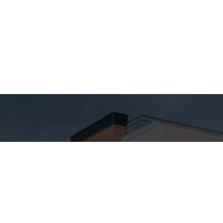
hes para
Entre em
ato
Contato
Nome
SA ALTA