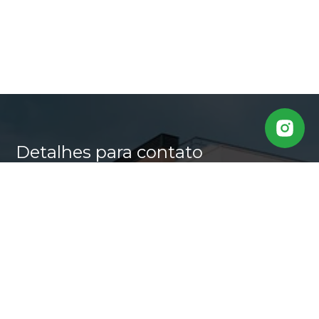
Detalhes para contato
EQUIPE CASA ALTA
WhatsApp
(11) 95640-0509
E-mail
MARLI@CASALTA.COM.BR
Entre em Contato
Nome
E-mail