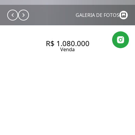
GALERIA DE FOTOS
R$ 1.080.000
Venda
APARTAMENTO NO MORUMBI
COM 119 M² SENDO: 3
DORMITÓRIOS (3 SUÍTES) E 2
VAGAS DE GARAGEM.
119 m² Área útil
3 Dormitórios
3 Suítes
5 Banheiros
2 Vagas