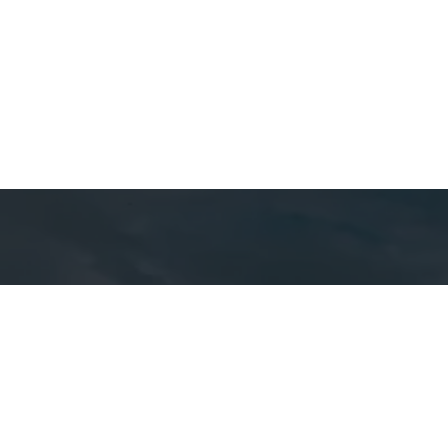
Detal
cont
EQUIPE CA