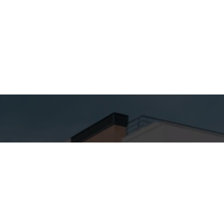
hes para
Entre em
ato
Contato
Nome
SA ALTA