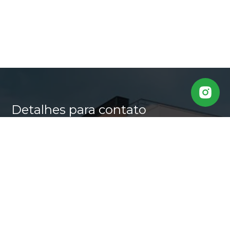
Detalhes para contato
EQUIPE CASA ALTA
WhatsApp
(11) 95640-0509
E-mail
MARLI@CASALTA.COM.BR
Entre em Contato
Nome
E-mail