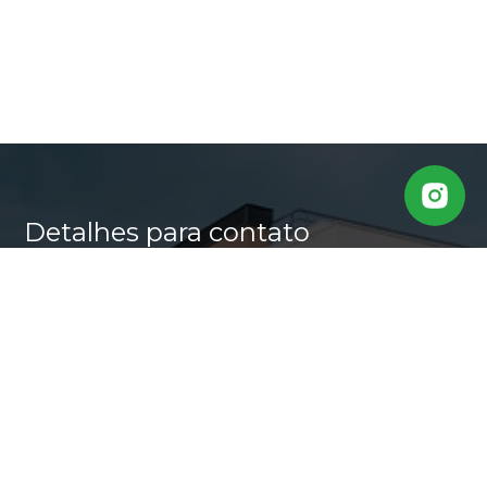
Detalhes para contato
EQUIPE CASA ALTA
WhatsApp
(11) 95640-0509
E-mail
MARLI@CASALTA.COM.BR
Entre em Contato
Nome
E-mail