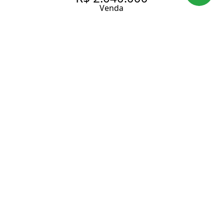
Venda
APARTAMENTO NO ALTO DA
LAPA COM 134 M2 AU.,
SENDO: 3 SUÍTES E 3 VAGAS
DE GARAGEM.
134 m² Área útil
3 Dormitórios
3 Suítes
4 Banheiros
3 Vagas
Entrar em contato
Solicitar visita
Código do Imóvel:
CA32152