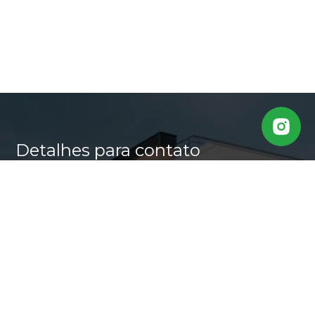
Detalhes para contato
EQUIPE CASA ALTA
WhatsApp
(11) 95640-0509
E-mail
MARLI@CASALTA.COM.BR
Entre em Contato
Nome
E-mail