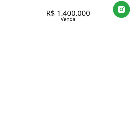
R$ 1.400.000
Venda
APARTAMENTO COM 73 M², 1
QUARTO SENDO 1 SUÍTE À
VENDA NO BAIRRO
PINHEIROS.
73 m² Área útil
1 Dormitório
1 Suíte
2 Banheiros
1 Vaga
Entrar em contato
Solicitar visita