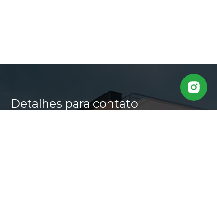
Detalhes para contato
EQUIPE CASA ALTA
WhatsApp
(11) 95640-0509
E-mail
MARLI@CASALTA.COM.BR
Entre em Contato
Nome
E-mail